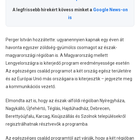
A legfrissebb hírekért kövess minket a
Google News-on
is
Perger István hozzátette: ugyanennyien kapnak egy éven át
havonta egyszer zöldség-gyümölcs csomagot az észak-
magyarországi régióban is. A Magyarország mellett
Lengyelországra is kiterjedő program eredményessége esetén
Az egészséges család programot a két ország egész területére
és az Európai Unió más országaira is kiterjesztik – jegyezte meg
a kommunikációs vezető.
Elmondta azt is, hogy az észak-alföldi régióban Nyíregyháza,
Nagykálló, Újfehértó, Téglás, Hajdúhadház, Debrecen,
Berettyóújfalu, Karcag, Kisújszállás és Szolnok településekről
regisztrálhatnak résztvevők a programba.
Az egészséges család programtól azt várják, hogy a két régióban