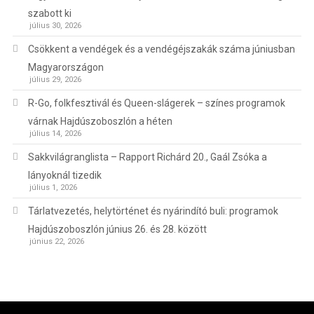
szabott ki
július 30, 2026
Csökkent a vendégek és a vendégéjszakák száma júniusban
Magyarországon
július 29, 2026
R-Go, folkfesztivál és Queen-slágerek – színes programok
várnak Hajdúszoboszlón a héten
július 14, 2026
Sakkvilágranglista – Rapport Richárd 20., Gaál Zsóka a
lányoknál tizedik
július 1, 2026
Tárlatvezetés, helytörténet és nyárindító buli: programok
Hajdúszoboszlón június 26. és 28. között
június 22, 2026