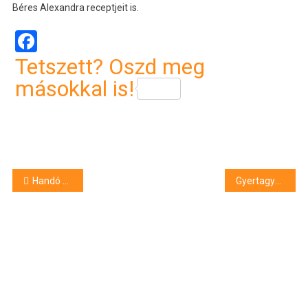
Béres Alexandra receptjeit is.
Facebook
Tetszett? Oszd meg
másokkal is!
Bejegyzés
Handó Tünde: nyitott, ügyfélbarát, szolgáltató bíróságok kellenek
Gyertagyújtással emlékeztek tanáraikra
navigáció