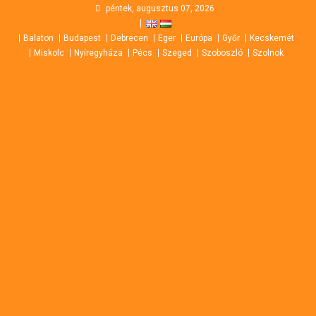
Skip
péntek, augusztus 07, 2026
to
Balaton
Budapest
Debrecen
Eger
Európa
Győr
Kecskemét
content
Miskolc
Nyíregyháza
Pécs
Szeged
Szoboszló
Szolnok