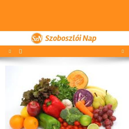
Szoboszlói Nap