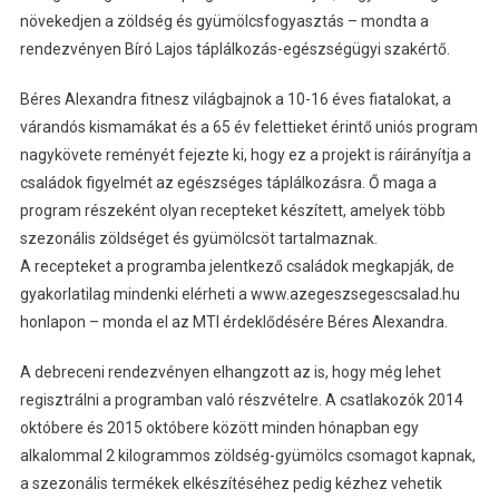
növekedjen a zöldség és gyümölcsfogyasztás – mondta a
rendezvényen Bíró Lajos táplálkozás-egészségügyi szakértő.
Béres Alexandra fitnesz világbajnok a 10-16 éves fiatalokat, a
várandós kismamákat és a 65 év felettieket érintő uniós program
nagykövete reményét fejezte ki, hogy ez a projekt is ráirányítja a
családok figyelmét az egészséges táplálkozásra. Ő maga a
program részeként olyan recepteket készített, amelyek több
szezonális zöldséget és gyümölcsöt tartalmaznak.
A recepteket a programba jelentkező családok megkapják, de
gyakorlatilag mindenki elérheti a www.azegeszsegescsalad.hu
honlapon – monda el az MTI érdeklődésére Béres Alexandra.
A debreceni rendezvényen elhangzott az is, hogy még lehet
regisztrálni a programban való részvételre. A csatlakozók 2014
októbere és 2015 októbere között minden hónapban egy
alkalommal 2 kilogrammos zöldség-gyümölcs csomagot kapnak,
a szezonális termékek elkészítéséhez pedig kézhez vehetik