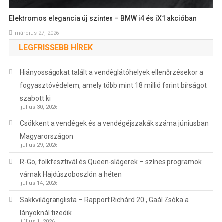
Elektromos elegancia új szinten – BMW i4 és iX1 akcióban
március 27, 2026
LEGFRISSEBB HÍREK
Hiányosságokat talált a vendéglátóhelyek ellenőrzésekor a
fogyasztóvédelem, amely több mint 18 millió forint bírságot
szabott ki
július 30, 2026
Csökkent a vendégek és a vendégéjszakák száma júniusban
Magyarországon
július 29, 2026
R-Go, folkfesztivál és Queen-slágerek – színes programok
várnak Hajdúszoboszlón a héten
július 14, 2026
Sakkvilágranglista – Rapport Richárd 20., Gaál Zsóka a
lányoknál tizedik
július 1, 2026