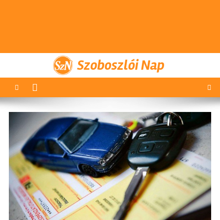
Szoboszlói Nap