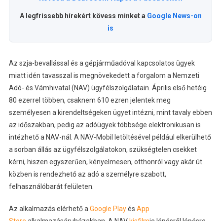
A legfrissebb hírekért kövess minket a
Google News-on
is
Az szja-bevallással és a gépjárműadóval kapcsolatos ügyek
miatt idén tavasszal is megnövekedett a forgalom a Nemzeti
Adó- és Vámhivatal (NAV) ügyfélszolgálatain. Április első hetéig
80 ezerrel többen, csaknem 610 ezren jelentek meg
személyesen a kirendeltségeken ügyet intézni, mint tavaly ebben
az időszakban, pedig az adóügyek többsége elektronikusan is
intézhető a NAV-nál. A NAV-Mobil letöltésével például elkerülhető
a sorban állás az ügyfélszolgálatokon, szükségtelen csekket
kérni, hiszen egyszerűen, kényelmesen, otthonról vagy akár út
közben is rendezhető az adó a személyre szabott,
felhasználóbarát felületen.
Az alkalmazás elérhető a
Google Play
és
App
Store
alkalmazásáruházakban. A NAV
kisfilm
je lépésről lépésre