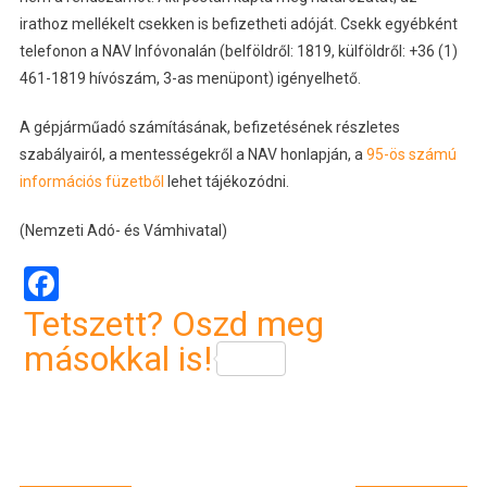
irathoz mellékelt csekken is befizetheti adóját. Csekk egyébként
telefonon a NAV Infóvonalán (belföldről: 1819, külföldről: +36 (1)
461-1819 hívószám, 3-as menüpont) igényelhető.
A gépjárműadó számításának, befizetésének részletes
szabályairól, a mentességekről a NAV honlapján, a
95-ös számú
információs füzetből
lehet tájékozódni.
(Nemzeti Adó- és Vámhivatal)
Facebook
Tetszett? Oszd meg
másokkal is!