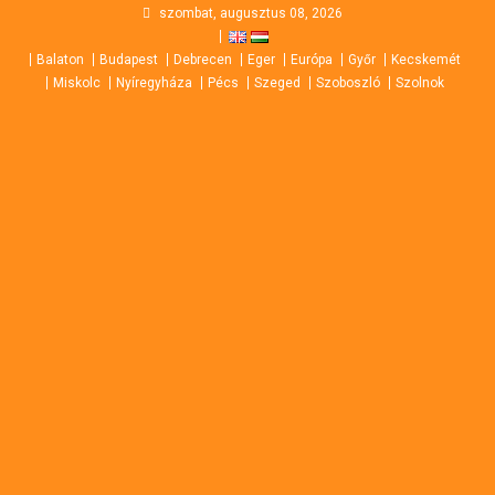
Skip
szombat, augusztus 08, 2026
to
Balaton
Budapest
Debrecen
Eger
Európa
Győr
Kecskemét
content
Miskolc
Nyíregyháza
Pécs
Szeged
Szoboszló
Szolnok