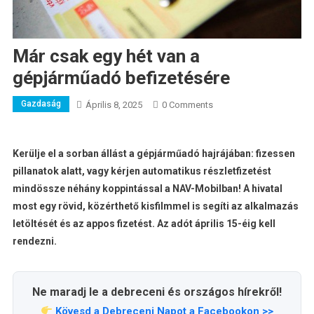
Már csak egy hét van a
gépjárműadó befizetésére
Gazdaság
Április 8, 2025
0 Comments
Kerülje el a sorban állást a gépjárműadó hajrájában: fizessen
pillanatok alatt, vagy kérjen automatikus részletfizetést
mindössze néhány koppintással a NAV-Mobilban! A hivatal
most egy rövid, közérthető kisfilmmel is segíti az alkalmazás
letöltését és az appos fizetést. Az adót április 15-éig kell
rendezni.
Ne maradj le a debreceni és országos hírekről!
Kövesd a Debreceni Napot a Facebookon >>