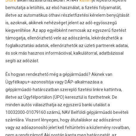
bemutatja a letöltés, az első használat, a fizetés folyamatát,
illetve az automatikus öthavi részletfizetési kérelem benyújtását
is, azoknak, akiknek nehézséget jelent az adó egyösszegű
kiegyenlítése. Az app egyébként nemcsak az egyszerű fizetést
támogatja, ellenőrizhető vele az adószámla, lekérdezhetők a
foglalkoztatási adatok, ellenőrizhetők az üzleti partnerek adatai,
és sok más hasznos információval, kalkulátorral, adatbázissal
segíti az adózást.
És hogyan rendezhető még a gépjárműadó? Akinek van
Ügyfélkapu+-azonosítója vagy DÁP-alkalmazása a
gépjárműadó-határozatban szereplő fizetési linkre kattintva,
illetve az Ügyfélportálon (ÜPO) keresztül is fizethetnek. De
minden autós választhatja az egyszerű banki utalást a
10032000-01079160 számú, NAV Belföldi gépjárműadó bevételi
számlára. Viszont lényeges, hogy átutaláskor az adószámot
vagy az adóazonosító jelet kell feltüntetni a közlemény rovatban,
nem a rendszámot! Aki postán kapta meg határozatát, az