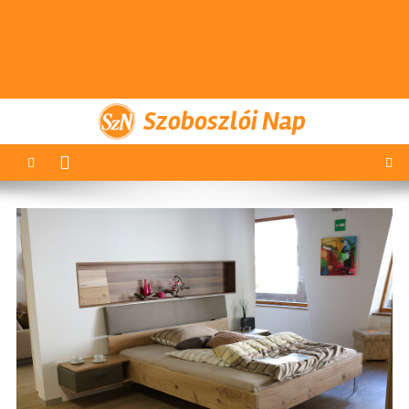
Szoboszlói Nap