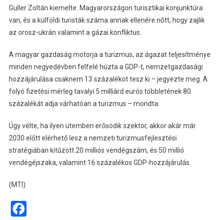
Guller Zoltán kiemelte: Magyarországon turisztikai konjunktúra
van, és a külföldi turisták száma annak ellenére nőtt, hogy zajlik
az orosz-ukrán valamint a gázai konfliktus.
A magyar gazdaság motorja a turizmus, az ágazat teljesítménye
minden negyedévben felfelé húzta a GDP-t, nemzetgazdasági
hozzájárulása csaknem 13 százalékot tesz ki – jegyezte meg. A
folyó fizetési mérleg tavalyi 5 milliárd eurós többletének 80
százalékát adja várhatóan a turizmus – mondta.
Úgy vélte, ha ilyen ütemben erősödik szektor, akkor akár már
2030 előtt elérhető lesz a nemzeti turizmusfejlesztési
stratégiában kitűzött 20 milliós vendégszám, és 50 millió
vendégéjszaka, valamint 16 százalékos GDP-hozzájárulás.
(MTI)
Facebook