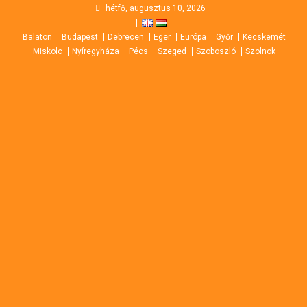
Skip
hétfő, augusztus 10, 2026
to
Balaton
Budapest
Debrecen
Eger
Európa
Győr
Kecskemét
content
Miskolc
Nyíregyháza
Pécs
Szeged
Szoboszló
Szolnok