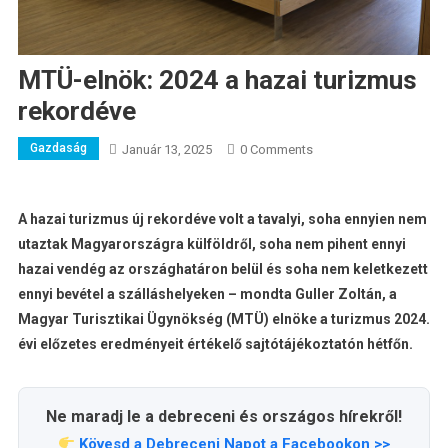
MTÜ-elnök: 2024 a hazai turizmus
rekordéve
Gazdaság
Január 13, 2025
0 Comments
A hazai turizmus új rekordéve volt a tavalyi, soha ennyien nem
utaztak Magyarországra külföldről, soha nem pihent ennyi
hazai vendég az országhatáron belül és soha nem keletkezett
ennyi bevétel a szálláshelyeken – mondta Guller Zoltán, a
Magyar Turisztikai Ügynökség (MTÜ) elnöke a turizmus 2024.
évi előzetes eredményeit értékelő sajtótájékoztatón hétfőn.
Ne maradj le a debreceni és országos hírekről!
Kövesd a Debreceni Napot a Facebookon >>