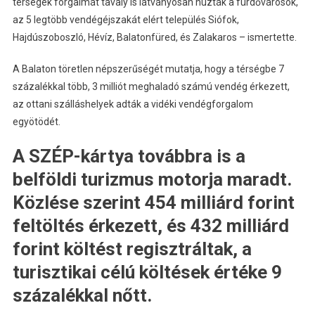
térségek forgalmát tavaly is látványosan húzták a fürdővárosok,
az 5 legtöbb vendégéjszakát elért település Siófok,
Hajdúszoboszló, Hévíz, Balatonfüred, és Zalakaros – ismertette.
A Balaton töretlen népszerűségét mutatja, hogy a térségbe 7
százalékkal több, 3 milliót meghaladó számú vendég érkezett,
az ottani szálláshelyek adták a vidéki vendégforgalom
egyötödét.
A SZÉP-kártya továbbra is a
belföldi turizmus motorja maradt.
Közlése szerint 454 milliárd forint
feltöltés érkezett, és 432 milliárd
forint költést regisztráltak, a
turisztikai célú költések értéke 9
százalékkal nőtt.