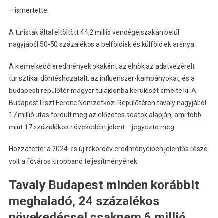
– ismertette.
A turisták által eltöltött 44,2 millió vendégéjszakán belül
nagyjából 50-50 százalékos a belföldiek és külföldiek aránya.
A kiemelkedő eredmények okaként az elnök az adatvezérelt
turisztikai döntéshozatalt, az influenszer-kampányokat, és a
budapesti repülőtér magyar tulajdonba kerülését emelte ki. A
Budapest Liszt Ferenc Nemzetközi Repülőtéren tavaly nagyjából
17 millió utas fordult meg az előzetes adatok alapján, ami több
mint 17 százalékos növekedést jelent – jegyezte meg.
Hozzátette: a 2024-es új rekordév eredményeiben jelentős része
volt a főváros kirobbanó teljesítményének.
Tavaly Budapest minden korábbit
meghaladó, 24 százalékos
növekedéssel csaknem 6 millió