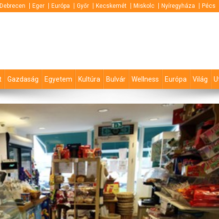
Debrecen
Eger
Európa
Győr
Kecskemét
Miskolc
Nyíregyháza
Pécs
t
Gazdaság
Egyetem
Kultúra
Bulvár
Wellness
Európa
Világ
U