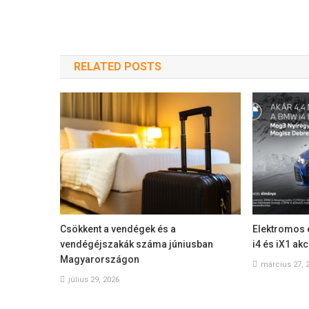
RELATED POSTS
Csökkent a vendégek és a
Elektromos 
vendégéjszakák száma júniusban
i4 és iX1 ak
Magyarországon
március 27, 
július 29, 2026