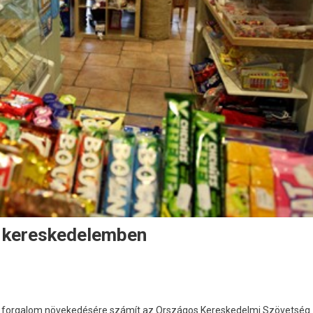
a kereskedelemben
lmi forgalom növekedésére számít az Országos Kereskedelmi Szövetség