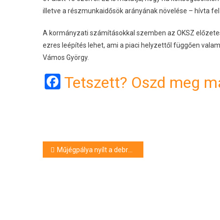
illetve a részmunkaidősök arányának növelése – hívta fel a
A kormányzati számításokkal szemben az OKSZ előzetes b
ezres leépítés lehet, ami a piaci helyzettől függően val
Vámos György.
Facebook
Tetszett? Oszd meg má
Bejegyzés
Műjégpálya nyílt a debreceni Nagyerdőn
navigáció