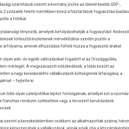
asági számítások szerint a kormány jövőre az ideinél kisebb GDP-,
is 2 százalék feletti mértékben bővül a háztartások fogyasztási kiadás
lte a főtitkár.
ytalansági tényezők, amelyek befolyásolhatják a fogyasztást. Kedvező
itelesek törlesztőrészleteinek mérséklődése szintén pozitív a
e árfolyama, aminek elhúzódása fölfelé húzza a fogyasztói árakat.
 olyan adó- és egyéb változásokat fogadott el az Országgyűlés,
em mérlegét. A megszavazott intézkedések, a többi között az
etetlen a nagy kereskedelmi vállalkozások költségeinek lefaragása, a
almat – fejtette ki.
ok több olyan üzletpolitikai lépést fontolgatnak, amellyel ezt a nyomás
, a franchise rendszer szélesítése vagy a tervezett beruházások
i kell.
tai szerint a kereskedelemben csökkent az alkalmazottak száma, háro
ntésre kényszerülnek a vállalkozások, annak egyik útja a létszámleépítés