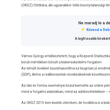
(OKSZ) főtitkára, aki ugyanakkor több bizonytalansági tén
Ne maradj le a d
Kövesd a Deb
A legfrissebb hírekér
Vámos György emlékeztetett, hogy a Központi Statisztikai 
körüli mértékben bővült a kiskereskedelmi forgalom.
Az elmúlt évekkel összehasonlítva ez kiugróan jó eredm
(GDP), illetve a reálkeresetek növekedésének következm
Az idei év fontos eseményei közül kiemelte az online pénz
mind a forgalmi adatokban, mind az adóbevételekben – m
Az OKSZ 2015-ben kisebb ütemben, de továbbra is a ki