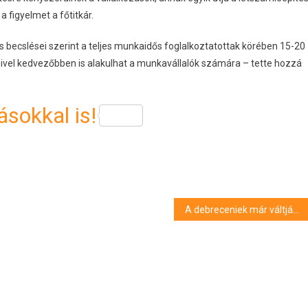
 figyelmet a főtitkár.
ecslései szerint a teljes munkaidős foglalkoztatottak körében 15-20
amivel kedvezőbben is alakulhat a munkavállalók számára – tette hozzá
sokkal is!
A debreceniek már váltják vissza a karácsonyi ajándékokat