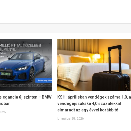
elegancia új szinten – BMW
KSH: áprilisban vendégek száma 1,0, 
cióban
vendégéjszakáké 4,0 százalékkal
elmaradt az egy évvel korábbitól
2026
május 28, 2026