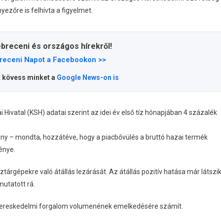
yezőre is felhívta a figyelmet.
ebreceni és országos hírekről!
receni Napot a Facebookon >>
t kövess minket a
Google News-on is
Hivatal (KSH) adatai szerint az idei év első tíz hónapjában 4 százalék
ény – mondta, hozzátéve, hogy a piacbővülés a bruttó hazai termék
énye.
tárgépekre való átállás lezárását. Az átállás pozitív hatása már látszi
utatott rá.
skereskedelmi forgalom volumenének emelkedésére számít.