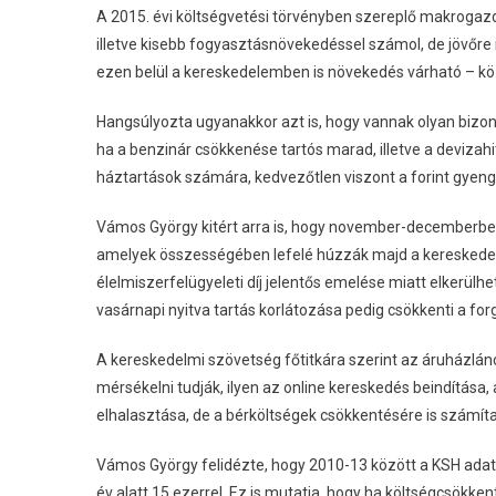
A 2015. évi költségvetési törvényben szereplő makrogazd
illetve kisebb fogyasztásnövekedéssel számol, de jövőre 
ezen belül a kereskedelemben is növekedés várható – közö
Hangsúlyozta ugyanakkor azt is, hogy vannak olyan bizon
ha a benzinár csökkenése tartós marad, illetve a devizah
háztartások számára, kedvezőtlen viszont a forint gyeng
Vámos György kitért arra is, hogy november-decemberben
amelyek összességében lefelé húzzák majd a kereskedel
élelmiszerfelügyeleti díj jelentős emelése miatt elkerülh
vasárnapi nyitva tartás korlátozása pedig csökkenti a forg
A kereskedelmi szövetség főtitkára szerint az áruházlánc
mérsékelni tudják, ilyen az online kereskedés beindítása
elhalasztása, de a bérköltségek csökkentésére is számítan
Vámos György felidézte, hogy 2010-13 között a KSH ada
év alatt 15 ezerrel. Ez is mutatja, hogy ha költségcsökke