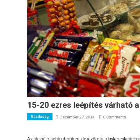
15-20 ezres leépítés várható 
Gazdaság
December 27, 2014
0 Comments
Az ideinél kisebb ütemben, de jövőre is a kiskereskede