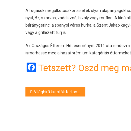
A fogások megalkotásakor a séfek olyan alapanyagokhoz 
nyúl, őz, szarvas, vaddisznó, bivaly vagy muflon. A kínál
báránygerinc, a spanyol véres hurka, a Szent Jakab kagyló,
vagy a grillezett fürj is.
Az Országos Étterem Hét eseményét 2011 óta rendezi meg
ismerhesse meg a hazai prémium kategóriás éttermeket. 
Facebook
Tetszett? Oszd meg má
Bejegyzés
Világhírű kutatók tartanak tudományos értekezletet Budapesten
navigáció