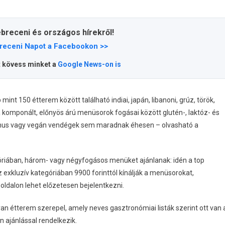
ebreceni és országos hírekről!
receni Napot a Facebookon >>
t kövess minket a
Google News-on is
int 150 étterem között található indiai, japán, libanoni, grúz, török,
a komponált, előnyös árú menüsorok fogásai között glutén-, laktóz- és
ánus vagy vegán vendégek sem maradnak éhesen – olvasható a
óriában, három- vagy négyfogásos menüket ajánlanak: idén a top
exkluzív kategóriában 9900 forinttól kínálják a menüsorokat,
oldalon lehet előzetesen bejelentkezni.
 étterem szerepel, amely neves gasztronómiai listák szerint ott van 
 ajánlással rendelkezik.