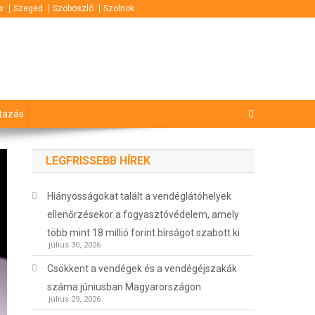
s
Szeged
Szoboszló
Szolnok
tazás
LEGFRISSEBB HÍREK
Hiányosságokat talált a vendéglátóhelyek
ellenőrzésekor a fogyasztóvédelem, amely
több mint 18 millió forint bírságot szabott ki
július 30, 2026
Csökkent a vendégek és a vendégéjszakák
száma júniusban Magyarországon
július 29, 2026