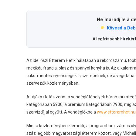
Ne maradj le a d
Kövesd a Deb
A legfrissebb hírekér
Az idei őszi Étterem Hét kínálatában a rekordszámú, több m
mexikói, francia, olasz és spanyol konyha is. Az alkalomr
cukormentes ínyencségek is szerepelnek, de a vegetári
szervezők közleményében.
A tájékoztató szerint a vendéglátóhelyek három árkateg
kategóriában 5900, a prémium kategóriában 7900, míg az 
szervizdíjjal együtt. A vendéglőkbe a
www.etteremhet.hu
Mint a közleményben kiemelik, a programban számos olyan
száz legjobb magyarországi étterem között, vagy Michelin