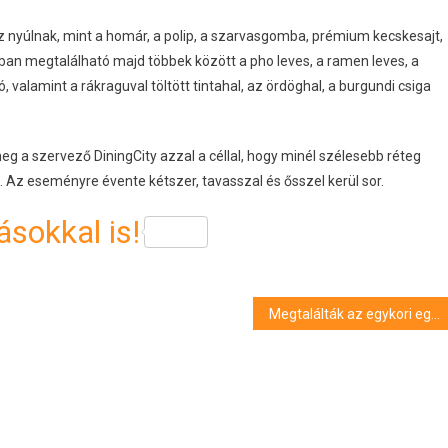
nyúlnak, mint a homár, a polip, a szarvasgomba, prémium kecskesajt,
atban megtalálható majd többek között a pho leves, a ramen leves, a
 valamint a rákraguval töltött tintahal, az ördöghal, a burgundi csiga
 a szervező DiningCity azzal a céllal, hogy minél szélesebb réteg
Az eseményre évente kétszer, tavasszal és ősszel kerül sor.
sokkal is!
Megtalálták az egykori egerszegi vár északnyugati bástyájának maradványait