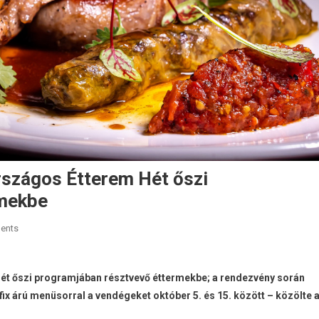
Országos Étterem Hét őszi
rmekbe
ents
 Hét őszi programjában résztvevő éttermekbe; a rendezvény során
fix árú menüsorral a vendégeket október 5. és 15. között – közölte 