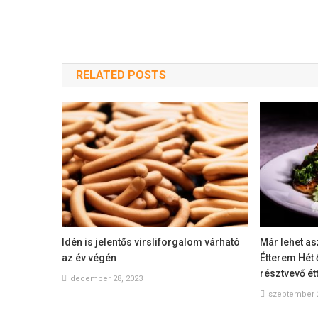
RELATED POSTS
Idén is jelentős virsliforgalom várható
Már lehet as
az év végén
Étterem Hét
résztvevő é
december 28, 2023
szeptember 2