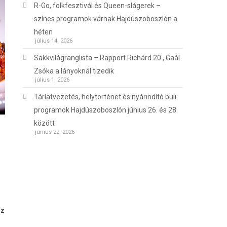
R-Go, folkfesztivál és Queen-slágerek –
színes programok várnak Hajdúszoboszlón a
héten
július 14, 2026
Sakkvilágranglista – Rapport Richárd 20., Gaál
Zsóka a lányoknál tizedik
július 1, 2026
Tárlatvezetés, helytörténet és nyárindító buli:
programok Hajdúszoboszlón június 26. és 28.
között
június 22, 2026
az