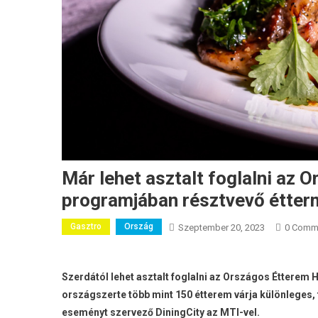
Már lehet asztalt foglalni az 
programjában résztvevő étte
Gasztro
Ország
Szeptember 20, 2023
0 Comm
Szerdától lehet asztalt foglalni az Országos Étterem
országszerte több mint 150 étterem várja különleges, 
eseményt szervező DiningCity az MTI-vel.