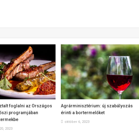
ztalt foglalni az Országos
Agrárminisztérium: új szabályozás
 őszi programjában
érinti a bortermelőket
ttermekbe
október 6, 2023
0, 2023