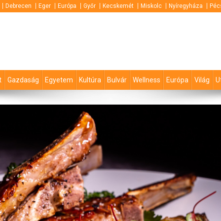
Debrecen
Eger
Európa
Győr
Kecskemét
Miskolc
Nyíregyháza
Péc
t
Gazdaság
Egyetem
Kultúra
Bulvár
Wellness
Európa
Világ
U