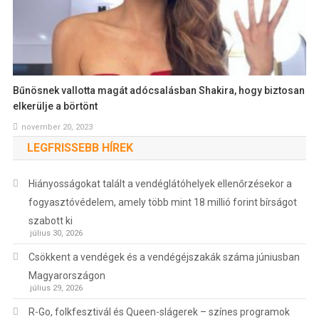
Bűnösnek vallotta magát adócsalásban Shakira, hogy biztosan
elkerülje a börtönt
november 20, 2023
LEGFRISSEBB HÍREK
Hiányosságokat talált a vendéglátóhelyek ellenőrzésekor a
fogyasztóvédelem, amely több mint 18 millió forint bírságot
szabott ki
július 30, 2026
Csökkent a vendégek és a vendégéjszakák száma júniusban
Magyarországon
július 29, 2026
R-Go, folkfesztivál és Queen-slágerek – színes programok