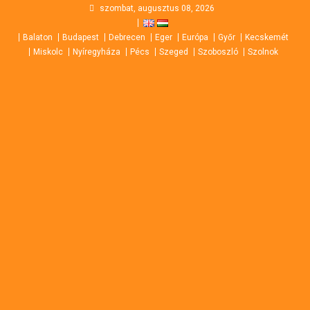
Skip
szombat, augusztus 08, 2026
to
Balaton
Budapest
Debrecen
Eger
Európa
Győr
Kecskemét
content
Miskolc
Nyíregyháza
Pécs
Szeged
Szoboszló
Szolnok