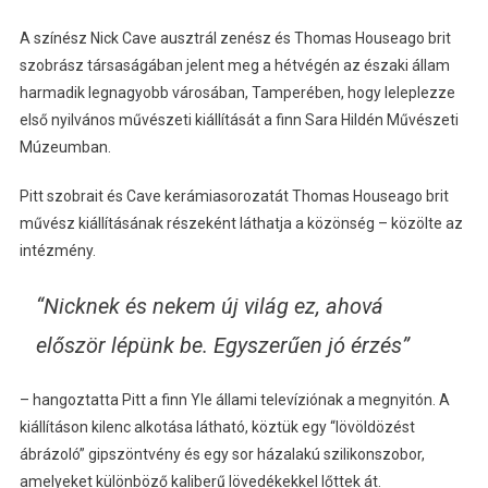
A színész Nick Cave ausztrál zenész és Thomas Houseago brit
szobrász társaságában jelent meg a hétvégén az északi állam
harmadik legnagyobb városában, Tamperében, hogy leleplezze
első nyilvános művészeti kiállítását a finn Sara Hildén Művészeti
Múzeumban.
Pitt szobrait és Cave kerámiasorozatát Thomas Houseago brit
művész kiállításának részeként láthatja a közönség – közölte az
intézmény.
“Nicknek és nekem új világ ez, ahová
először lépünk be. Egyszerűen jó érzés”
– hangoztatta Pitt a finn Yle állami televíziónak a megnyitón. A
kiállításon kilenc alkotása látható, köztük egy “lövöldözést
ábrázoló” gipszöntvény és egy sor házalakú szilikonszobor,
amelyeket különböző kaliberű lövedékekkel lőttek át.