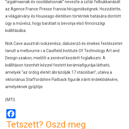
“izgalmasnak és csodálatosnak” nevezte a sztár felbukkanását
az Agence France-Presse francia hírügynökségnek. Hozzátette,
a világjárvány és Houseago életében történtek hatására döntött
úgy a művész, hogy barátait is bevonja első finnországi
kiállításába.
Nick Cave ausztrál rockzenész, dalszerző és énekes festészetet
tanult a melbourne-i a Caulfield Institute Of Technology Art and
Design szakon, mielőtt a zenével kezdett foglalkozni. A
kiállításon tizenhét kézzel festett kerámiafigurája látható,
amelyek “az ördög életét ábrázolják 17 stációban”, utalva a
viktoriánus Staffordshire Flatback figurák iránti érdeklődésére,
amelyeknek gyűjtője.
(MTI)
Facebook
Tetszett? Oszd meg