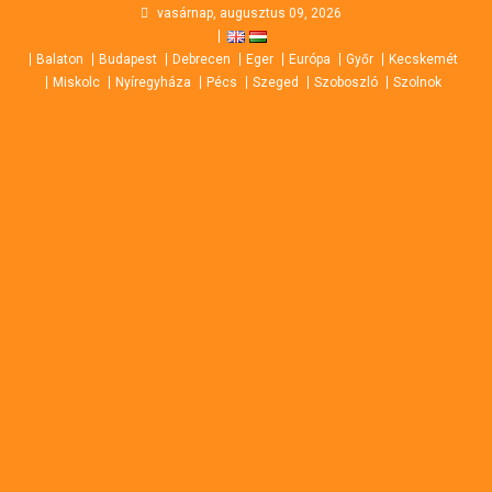
Skip
vasárnap, augusztus 09, 2026
to
Balaton
Budapest
Debrecen
Eger
Európa
Győr
Kecskemét
content
Miskolc
Nyíregyháza
Pécs
Szeged
Szoboszló
Szolnok