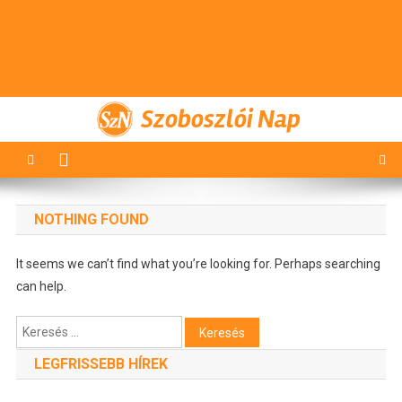
Szoboszlói Nap
NOTHING FOUND
It seems we can’t find what you’re looking for. Perhaps searching
can help.
Keresés:
LEGFRISSEBB HÍREK