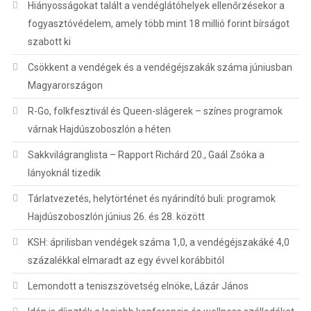
Hiányosságokat talált a vendéglátóhelyek ellenőrzésekor a
fogyasztóvédelem, amely több mint 18 millió forint bírságot
szabott ki
Csökkent a vendégek és a vendégéjszakák száma júniusban
Magyarországon
R-Go, folkfesztivál és Queen-slágerek – színes programok
várnak Hajdúszoboszlón a héten
Sakkvilágranglista – Rapport Richárd 20., Gaál Zsóka a
lányoknál tizedik
Tárlatvezetés, helytörténet és nyárindító buli: programok
Hajdúszoboszlón június 26. és 28. között
KSH: áprilisban vendégek száma 1,0, a vendégéjszakáké 4,0
százalékkal elmaradt az egy évvel korábbitól
Lemondott a teniszszövetség elnöke, Lázár János