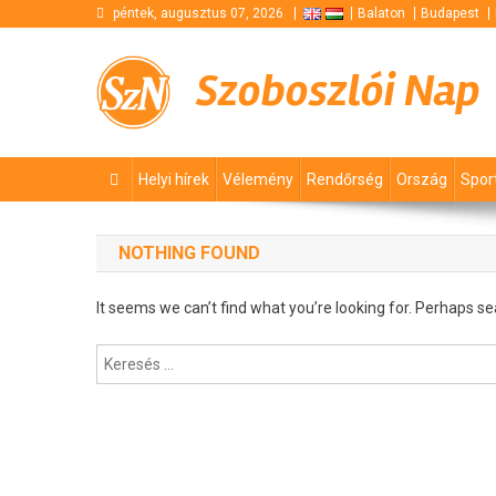
Skip
péntek, augusztus 07, 2026
Balaton
Budapest
to
content
Szoboszlói Nap
Helyi hírek
Vélemény
Rendőrség
Ország
Spor
NOTHING FOUND
It seems we can’t find what you’re looking for. Perhaps se
Keresés: