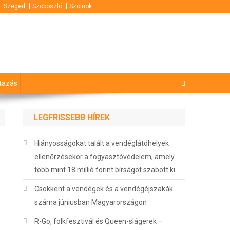
Szeged
Szoboszló
Szolnok
tazás
LEGFRISSEBB HÍREK
Hiányosságokat talált a vendéglátóhelyek
ellenőrzésekor a fogyasztóvédelem, amely
több mint 18 millió forint bírságot szabott ki
Csökkent a vendégek és a vendégéjszakák
száma júniusban Magyarországon
R-Go, folkfesztivál és Queen-slágerek –