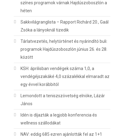
színes programok várnak Hajdúszoboszlón a
héten
Sakkvilágranglista – Rapport Richárd 20., Gaál
Zsóka a lányoknál tizedik
Tárlatvezetés, helytörténet és nyárindító buli:
programok Hajdúszoboszlón június 26. és 28.
között
KSH: áprilisban vendégek száma 1,0, a
vendégéjszakáké 4,0 százalékkal elmaradt az
egy évvel korábbitól
Lemondott a teniszszövetség elnöke, Lázár
János
Idén is díjazták a legjobb konferencia és
wellness szállodákat
NAV: eddig 685 ezren ajánlották fel az 1+1