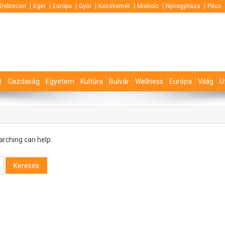
Debrecen
Eger
Európa
Győr
Kecskemét
Miskolc
Nyíregyháza
Pécs
t
Gazdaság
Egyetem
Kultúra
Bulvár
Wellness
Európa
Világ
U
arching can help.