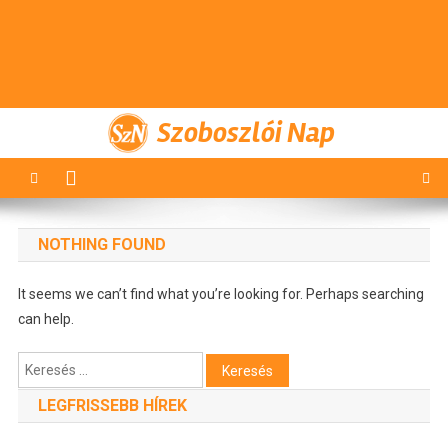
Szoboszlói Nap
NOTHING FOUND
It seems we can’t find what you’re looking for. Perhaps searching
can help.
Keresés:
LEGFRISSEBB HÍREK