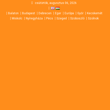
Skip
csütörtök, augusztus 06, 2026
to
Balaton
Budapest
Debrecen
Eger
Európa
Győr
Kecskemét
content
Miskolc
Nyíregyháza
Pécs
Szeged
Szoboszló
Szolnok