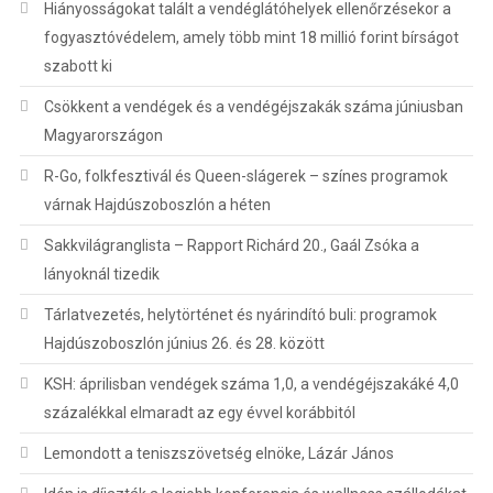
Hiányosságokat talált a vendéglátóhelyek ellenőrzésekor a
fogyasztóvédelem, amely több mint 18 millió forint bírságot
szabott ki
Csökkent a vendégek és a vendégéjszakák száma júniusban
Magyarországon
R-Go, folkfesztivál és Queen-slágerek – színes programok
várnak Hajdúszoboszlón a héten
Sakkvilágranglista – Rapport Richárd 20., Gaál Zsóka a
lányoknál tizedik
Tárlatvezetés, helytörténet és nyárindító buli: programok
Hajdúszoboszlón június 26. és 28. között
KSH: áprilisban vendégek száma 1,0, a vendégéjszakáké 4,0
százalékkal elmaradt az egy évvel korábbitól
Lemondott a teniszszövetség elnöke, Lázár János