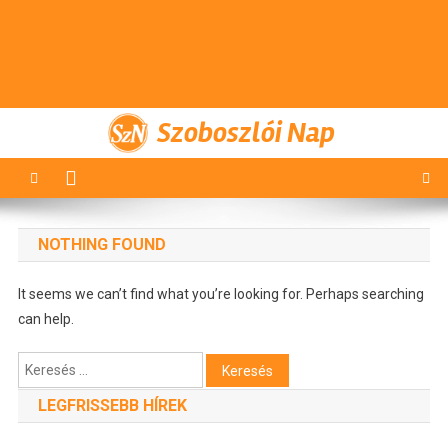
Szoboszlói Nap
NOTHING FOUND
It seems we can’t find what you’re looking for. Perhaps searching
can help.
Keresés:
LEGFRISSEBB HÍREK