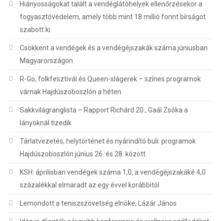
Hiányosságokat talált a vendéglátóhelyek ellenőrzésekor a
fogyasztóvédelem, amely több mint 18 millió forint bírságot
szabott ki
Csökkent a vendégek és a vendégéjszakák száma júniusban
Magyarországon
R-Go, folkfesztivál és Queen-slágerek – színes programok
várnak Hajdúszoboszlón a héten
Sakkvilágranglista – Rapport Richárd 20., Gaál Zsóka a
lányoknál tizedik
Tárlatvezetés, helytörténet és nyárindító buli: programok
Hajdúszoboszlón június 26. és 28. között
KSH: áprilisban vendégek száma 1,0, a vendégéjszakáké 4,0
százalékkal elmaradt az egy évvel korábbitól
Lemondott a teniszszövetség elnöke, Lázár János