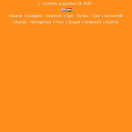
Skip
szombat, augusztus 08, 2026
to
Balaton
Budapest
Debrecen
Eger
Európa
Győr
Kecskemét
content
Miskolc
Nyíregyháza
Pécs
Szeged
Szoboszló
Szolnok