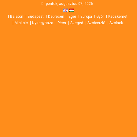
Skip
péntek, augusztus 07, 2026
to
Balaton
Budapest
Debrecen
Eger
Európa
Győr
Kecskemét
content
Miskolc
Nyíregyháza
Pécs
Szeged
Szoboszló
Szolnok