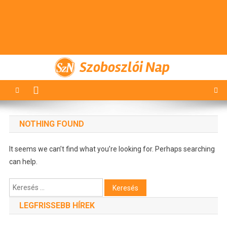
Szoboszlói Nap
NOTHING FOUND
It seems we can’t find what you’re looking for. Perhaps searching
can help.
Keresés:
LEGFRISSEBB HÍREK