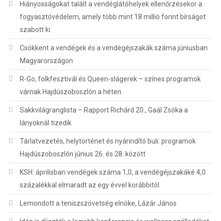
Hiányosságokat talált a vendéglátóhelyek ellenőrzésekor a
fogyasztóvédelem, amely több mint 18 millió forint bírságot
szabott ki
Csökkent a vendégek és a vendégéjszakák száma júniusban
Magyarországon
R-Go, folkfesztivál és Queen-slágerek – színes programok
várnak Hajdúszoboszlón a héten
Sakkvilágranglista – Rapport Richárd 20., Gaál Zsóka a
lányoknál tizedik
Tárlatvezetés, helytörténet és nyárindító buli: programok
Hajdúszoboszlón június 26. és 28. között
KSH: áprilisban vendégek száma 1,0, a vendégéjszakáké 4,0
százalékkal elmaradt az egy évvel korábbitól
Lemondott a teniszszövetség elnöke, Lázár János